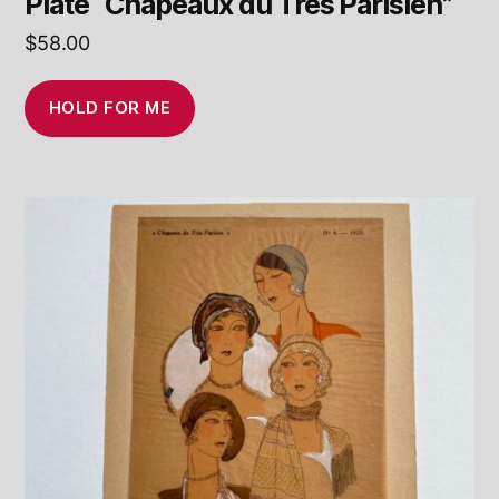
Plate “Chapeaux du Trés Parisien”
$
58.00
HOLD FOR ME